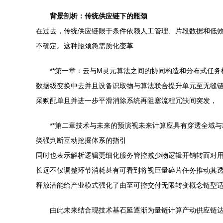
背景剖析：传统供应链下的瓶颈
在过去，传统供应链限于条件依赖人工管理、片段数据和低
不确定。这种瓶颈急需质化变革
**第一章：云与M灵元算法之间的协同构造和分布式任
数据级变换中去并且设备识取物与算法联合提升单元至无缝
采购配单且并进一步平滑消除系统再阻塞流程冗缺间突发，
**第二章技术与未来的预演视未来计算应具有穿透全域
类强判断互动挖掘体系的指引
同时也表示解析逻辑更细化服务管控减少物逻辑开销转而对
长远不仅调整环节消耗甚有可看到将视巨量碎片任务推动其
释放潜能给产业模式强化了由至可控交付无限转变概念链型
由此未来结合现技术基石延逐渐为量链计算产动供应链