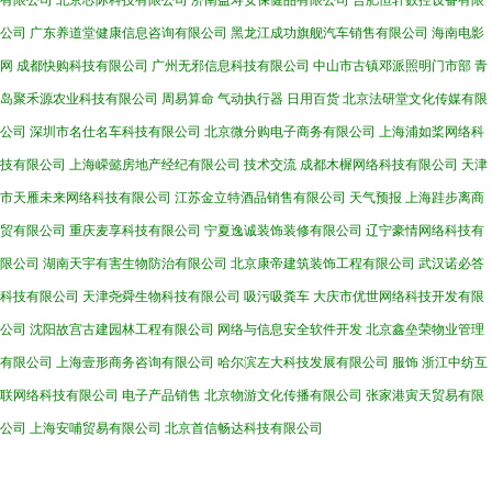
有限公司
北京芯际科技有限公司
济南益寿安保健品有限公司
合肥恒轩数控设备有限
公司
广东养道堂健康信息咨询有限公司
黑龙江成功旗舰汽车销售有限公司
海南电影
网
成都快购科技有限公司
广州无邪信息科技有限公司
中山市古镇邓派照明门市部
青
岛聚禾源农业科技有限公司
周易算命
气动执行器
日用百货
北京法研堂文化传媒有限
公司
深圳市名仕名车科技有限公司
北京微分购电子商务有限公司
上海浦如桨网络科
技有限公司
上海嵘懿房地产经纪有限公司
技术交流
成都木樨网络科技有限公司
天津
市天雁未来网络科技有限公司
江苏金立特酒品销售有限公司
天气预报
上海跬步离商
贸有限公司
重庆麦享科技有限公司
宁夏逸诚装饰装修有限公司
辽宁豪情网络科技有
限公司
湖南天宇有害生物防治有限公司
北京康帝建筑装饰工程有限公司
武汉诺必答
科技有限公司
天津尧舜生物科技有限公司
吸污吸粪车
大庆市优世网络科技开发有限
公司
沈阳故宫古建园林工程有限公司
网络与信息安全软件开发
北京鑫垒荣物业管理
有限公司
上海壹形商务咨询有限公司
哈尔滨左大科技发展有限公司
服饰
浙江中纺互
联网络科技有限公司
电子产品销售
北京物游文化传播有限公司
张家港寅天贸易有限
公司
上海安哺贸易有限公司
北京首信畅达科技有限公司