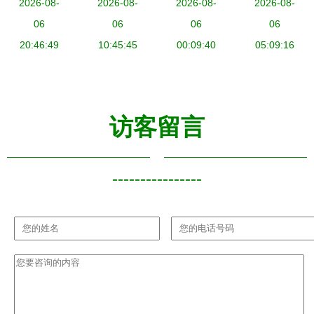
国移动互联
2026-08-
与数据服务
2026-08-
服务 安全
2026-08-
未来五年赋
2026-08-
网行业数据
06
如何为制造
06
通信的关键
06
能十万家企
06
洞察报告》
20:46:49
业转型提供
10:45:45
00:09:40
桥梁
业，深耕互
05:09:16
新机遇
联网数据服
务新蓝海
访客留言
----------------