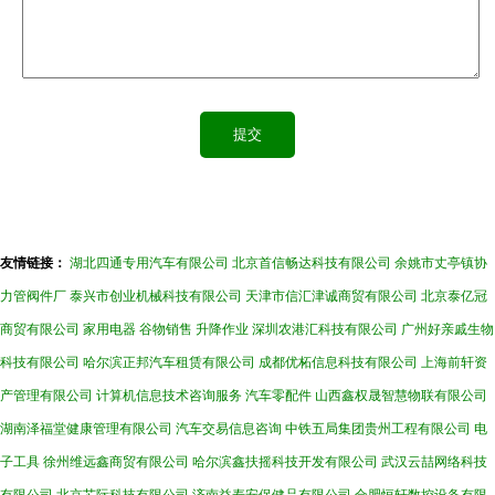
友情链接：
湖北四通专用汽车有限公司
北京首信畅达科技有限公司
余姚市丈亭镇协
力管阀件厂
泰兴市创业机械科技有限公司
天津市信汇津诚商贸有限公司
北京泰亿冠
商贸有限公司
家用电器
谷物销售
升降作业
深圳农港汇科技有限公司
广州好亲戚生物
科技有限公司
哈尔滨正邦汽车租赁有限公司
成都优柘信息科技有限公司
上海前轩资
产管理有限公司
计算机信息技术咨询服务
汽车零配件
山西鑫权晟智慧物联有限公司
湖南泽福堂健康管理有限公司
汽车交易信息咨询
中铁五局集团贵州工程有限公司
电
子工具
徐州维远鑫商贸有限公司
哈尔滨鑫扶摇科技开发有限公司
武汉云喆网络科技