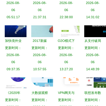
心 数据服
2026-08-
筑就互联网
2026-08-
2026-08-
产业收入
2026-08-
务的新前沿
06
数据服务的
06
90%竟然在
06
06
05:51:17
21:37:31
新地基
22:38:00
这里？
14:31:02
加快境外业
2017新媒
O2O模式下
从支付破局
更新时间：
务发展 农
体创业10大
更新时间：
的互联网数
更新时间：
到产业赋能
更新时间：
行将在这些
2026-08-
机遇 掘金
2026-08-
2026-08-
据中心
易宝支付韩
2026-08-
方面重点发
06
互联网数据
06
199it互联
06
棋论互联网
06
力 互联网
09:37:35
服务蓝海
10:57:55
网数据服务
13:27:20
思维下的产
14:48:39
数据服务
的角色与价
业转型升级
值
《2020年
大数据观察
VPN网关与
联想发布数
第一季度中
更新时间：
工业互联网
更新时间：
互联网数据
更新时间：
据智能战略
更新时间：